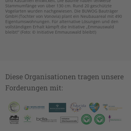
e
und Kastanien entwickelt. Die Bäume haben teilweise
um
n
Stammumfänge von über 130 cm. Rund 20 geschützte
Ge
Vogelarten wurden nachgewiesen. Die BUWOG Bauträger
Er
GmbH (Tochter von Vonovia) plant ein Neubauareal mit 490
Ra
hrt
Eigentumswohnungen. Für alternative Lösungen und den
Ba
um
vollständigen Erhalt kämpft die Initiative „Emmauswald
er
n
bleibt!“ (Foto: © Initiative Emmauswald bleibt!)
Il
e
Diese Organisationen tragen unsere
Forderungen mit: