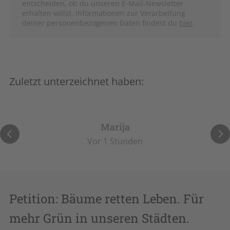
entscheiden, ob du unseren E-Mail-Newsletter
Schutzrahmen.
Denn Bäume sind kein Luxus.
erhalten willst. Informationen zur Verarbeitung
Sie sind lebensnotwendige Infrastruktur.
Sie
deiner personenbezogenen Daten findest du
hier
.
schützen unsere Gesundheit.
Unterschreib
jetzt!
Zuletzt unterzeichnet haben:
Marija
Vor 1 Stunden
Petition: Bäume retten Leben. Für
mehr Grün in unseren Städten.