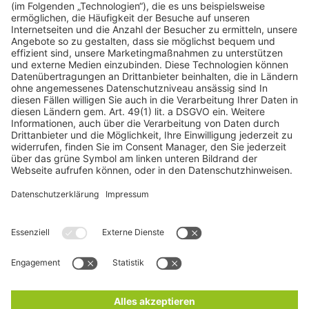
Impressum
Spenden
Unser Spendenkonto
SozialBank Köln
DE45 3702 0500 0008 1900 02
BFSWDE33XXX