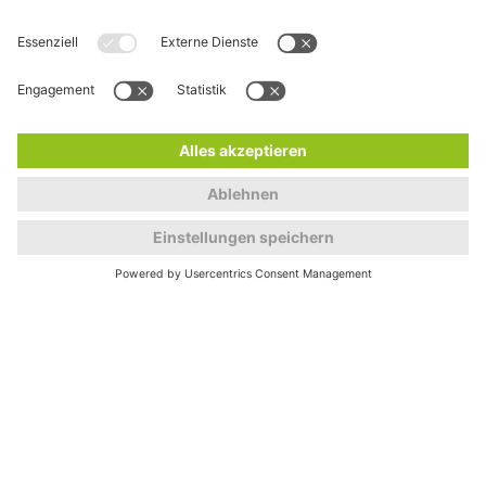
Spenden
Unser Spendenkonto
SozialBank Köln
DE45 3702 0500 0008 1900 02
BFSWDE33XXX