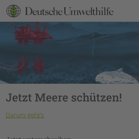
©
Jetzt Meere schützen!
Darum geht’s
Öl- und Gasbohrungen in der Nordsee