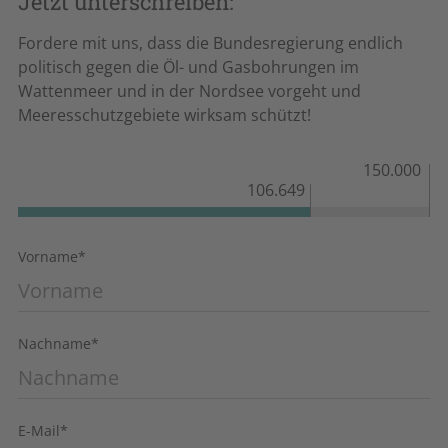
Jetzt unterschreiben:
stoppen!
Fordere mit uns, dass die Bundesregierung endlich
Fast die Hälfte der deutschen Meere – rund 45 %
politisch gegen die Öl- und Gasbohrungen im
Wattenmeer und in der Nordsee vorgeht und
– sind offiziell geschützte Meeresschutzgebiete.
Meeresschutzgebiete wirksam schützt!
Doch es gibt einen großen Haken: Denn unsere
Meeresschutzgebiete schützen gar nicht!
Das
150.000
Problem:
Verschiedenste – ganz legale –
106.649
Schlupflöcher sorgen dafür, dass unsere
Meeresschutzgebiete in der Realität alles andere
Vorname
*
als ruhige und erholsame Rückzugsorte sind. Sie
gleichen eher einem Industriegebiet:
Schiffsverkehr, Rohstoffabbau,
Nachname
*
(Grundschleppnetz-) Fischerei, große
Bauprojekte und militärische Nutzung sind
allgegenwärtig.
E-Mail
*