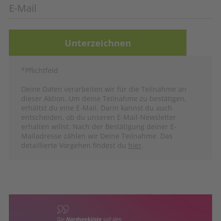
Trauriges Paradebeispiel ist die Nordseeinsel
Borkum:
Dort bohrt der niederländische
Konzern One-Dyas bereits mit einer Plattform
rücksichtslos nach fossilem Gas. Und das direkt
neben dem UNESCO-Weltnaturerbe Wattenmeer
*Pflichtfeld
– einem der wertvollsten Naturgebiete Europas.
Deine Daten verarbeiten wir für die Teilnahme an
Und jetzt wird auch schon die nächste Plattform
dieser Aktion. Um deine Teilnahme zu bestätigen,
geplant, die nicht nur im Schutzgebiet bohren
erhältst du eine E-Mail. Darin kannst du auch
entscheiden, ob du unseren E-Mail-Newsletter
soll, sondern auch die mit Schwermetallen
erhalten willst. Nach der Bestätigung deiner E-
belasteten Abwässer einfach ins Meer kippt. Die
Mailadresse zählen wir Deine Teilnahme. Das
detaillierte Vorgehen findest du
hier
.
Auswirkungen auf Menschen und Natur vor Ort
wären katastrophal: einzigartige Riffe und
bedrohte Tierarten, wie der Schweinswal, sind in
Gefahr!
Schließe dich uns an!
Deine Unterschrift ist der